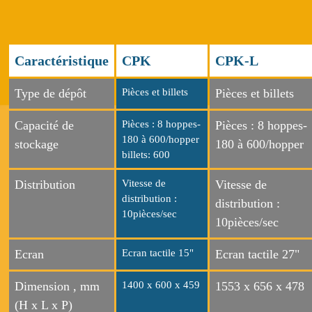
Caractéristique
CPK
CPK-L
Type de dépôt
Pièces et billets
Pièces et billets
Capacité de
Pièces : 8 hoppes-
Pièces : 8 hoppes-
180 à 600/hopper
stockage
180 à 600/hopper
billets: 600
Distribution
Vitesse de
Vitesse de
distribution :
distribution :
10pièces/sec
10pièces/sec
Ecran
Ecran tactile 15"
Ecran tactile 27"
Dimension , mm
1400 x 600 x 459
1553 x 656 x 478
(H x L x P)