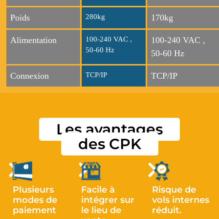
Poids
280kg
170kg
Alimentation
100-240 VAC ,
100-240 VAC ,
50-60 Hz
50-60 Hz
Connexion
TCP/IP
TCP/IP
Les avantages
des CPK
Plusieurs
Facile à
Risque de
modes de
intégrer sur
vols internes
paiement
le lieu de
réduit.