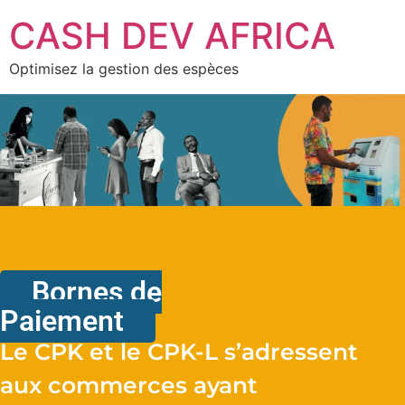
CASH DEV AFRICA
Optimisez la gestion des espèces
Bornes de
Paiement
Le CPK et le CPK-L s’adressent
aux commerces ayant